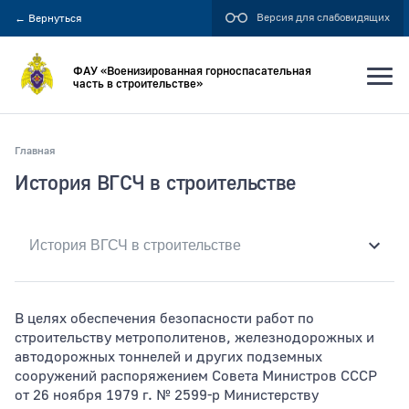
Версия для слабовидящих
←
Вернуться
ФАУ «Военизированная горноспасательная
часть в строительстве»
Главная
Искать по:
История ВГСЧ в строительстве
всей фразе
отдельным словам
Публикация не ранее
В целях обеспечения безопасности работ по
строительству метрополитенов, железнодорожных и
автодорожных тоннелей и других подземных
сооружений распоряжением Совета Министров СССР
Публикация не позднее
от 26 ноября 1979 г. № 2599-р Министерству